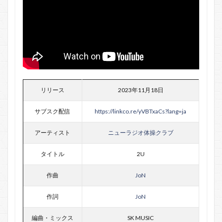
リリース
2023年11月18日
サブスク配信
https://linkco.re/yVBTxaCs?lang=ja
アーティスト
ニューラジオ体操クラブ
タイトル
2U
作曲
JoN
作詞
JoN
編曲・ミックス
SK MUSIC