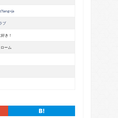
z?lang=ja
ラブ
大好き！
ドローム