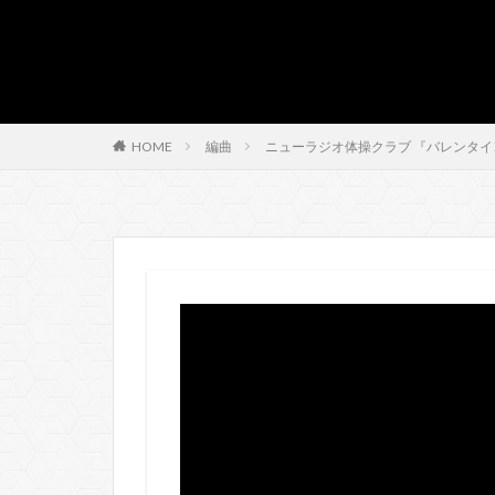
HOME
編曲
ニューラジオ体操クラブ 『バレンタ