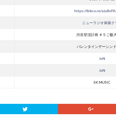
https://linkco.re/xzu8xPA
ニューラジオ体操ク
渋谷登頂計画 ＃５ご飯
バレンタインデーシン
JoN
JoN
SK MUSIC